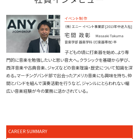
イベント制作
（株）エニー
イベント事業部
[2013年中途入社]
宅間 政彰
Masaaki Takuma
音楽学部 器楽学科（打楽器専攻）卒
子どもの頃に打楽器を始め、より専
門的に音楽を勉強したいと思い音大へ。クラシックを基礎から学び、
西洋音楽や古典音楽、ジャズなどの音楽理論・歴史について知識を深
める。マーチングバンド部で出会ったアメリカ音楽にも興味を持ち、仲
間とバンドを組んで演奏活動を行うなど、ジャンルにとらわれない幅
広い音楽経験が今の業務に活かされている。
CAREER SUMMARY