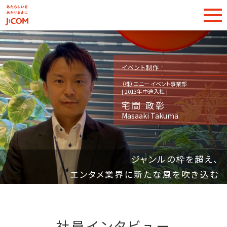
イベント制作
（株）エニー
イベント事業部
[ 2013年中途入社 ]
宅間 政彰
Masaaki Takuma
ジャンルの枠を超え、
エンタメ業界に新たな風を吹き込む
社員インタビュー