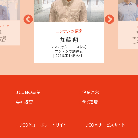
ンジニア
コンテンツ調達
翼
加藤 翔
ーク部
（株）
入社 ]
[ 2
アスミック・エース（株）
コンテンツ調達部
[ 2019年中途入社 ]
J:COMの事業
企業理念
会社概要
働く環境
J:COMコーポレートサイト
J:COMサービスサイト